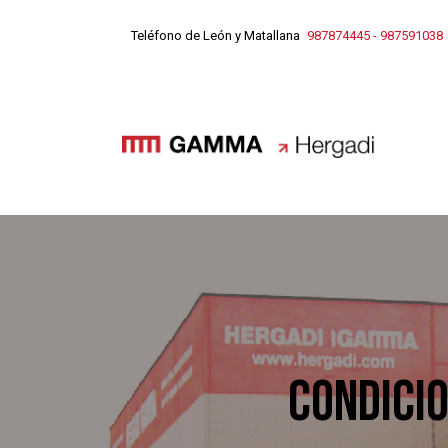
Teléfono de León y Matallana
987874445
-
987591038
CONDICIO