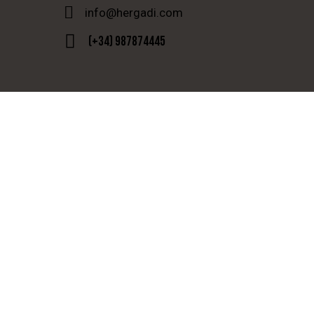
info@hergadi.com
(+34) 987874445