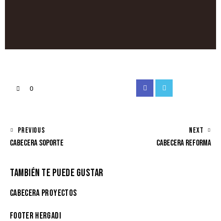
Facebook
Twitter
Instagram
Email
0
NAVEGACIÓN
PREVIOUS
NEXT
CABECERA SOPORTE
CABECERA REFORMA
DE
ENTRADAS
TAMBIÉN TE PUEDE GUSTAR
CABECERA PROYECTOS
FOOTER HERGADI