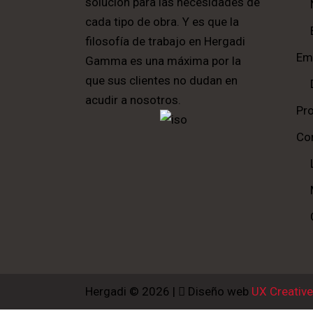
solución para las necesidades de
cada tipo de obra. Y es que la
filosofía de trabajo en Hergadi
Em
Gamma es una máxima por la
que sus clientes no dudan en
acudir a nosotros.
Pr
Co
Hergadi © 2026 |
Diseño web
UX Creative