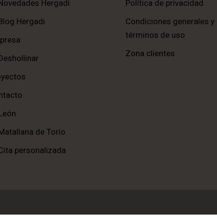
Novedades Hergadi
Política de privacidad
Blog Hergadi
Condiciones generales y
términos de uso
presa
Zona clientes
Deshollinar
oyectos
ntacto
León
Matallana de Torío
Cita personalizada