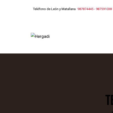
Teléfono de León y Matallana
987874445
-
987591038
T