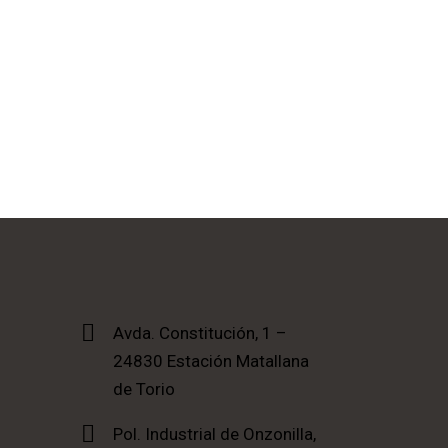
Avda. Constitución, 1 –
24830 Estación Matallana
de Torio
Pol. Industrial de Onzonilla,