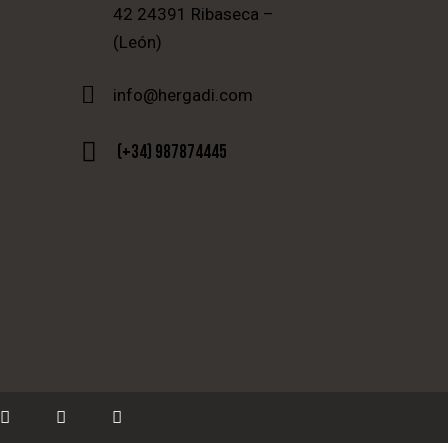
42 24391 Ribaseca –
(León)
info@hergadi.com
(+34) 987874445
facebook
twitter
instagram