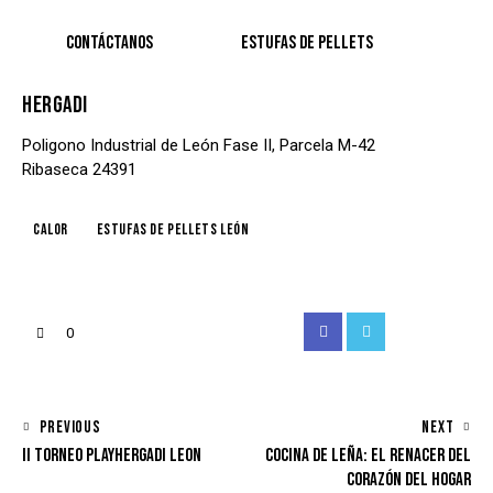
CONTÁCTANOS
ESTUFAS DE PELLETS
HERGADI
Poligono Industrial de León Fase II, Parcela M-42
Ribaseca
24391
calor
Estufas de pellets León
Facebook
Twitter
Instagram
Email
0
NAVEGACIÓN
PREVIOUS
NEXT
II TORNEO PLAYHERGADI LEON
COCINA DE LEÑA: EL RENACER DEL
DE
CORAZÓN DEL HOGAR
ENTRADAS