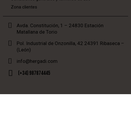
Zona clientes
Avda. Constitución, 1 – 24830 Estación
Matallana de Torio
Pol. Industrial de Onzonilla, 42 24391 Ribaseca –
(León)
info@hergadi.com
(+34) 987874445