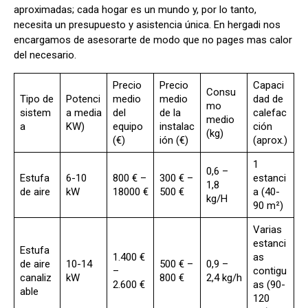
aproximadas; cada hogar es un mundo y, por lo tanto,
necesita un presupuesto y asistencia única. En hergadi nos
encargamos de asesorarte de modo que no pages mas calor
del necesario.
Precio
Precio
Capaci
Consu
Tipo de
Potenci
medio
medio
dad de
mo
sistem
a media
del
de la
calefac
medio
a
KW)
equipo
instalac
ción
(kg)
(€)
ión (€)
(aprox.)
1
0,6 –
Estufa
6-10
800 € –
300 € –
estanci
1,8
de aire
kW
18000 €
500 €
a (40-
kg/H
90 m²)
Varias
estanci
Estufa
1.400 €
as
de aire
10-14
500 € –
0,9 –
–
contigu
canaliz
kW
800 €
2,4 kg/h
2.600 €
as (90-
able
120