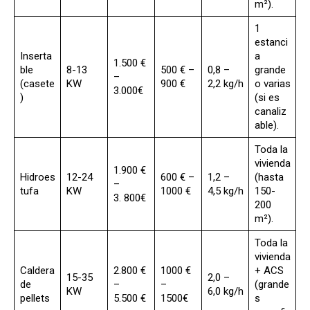
m²).
1
estanci
Inserta
a
1.500 €
ble
8-13
500 € –
0,8 –
grande
–
(casete
KW
900 €
2,2 kg/h
o varias
3.000€
)
(si es
canaliz
able).
Toda la
vivienda
1.900 €
Hidroes
12-24
600 € –
1,2 –
(hasta
–
tufa
KW
1000 €
4,5 kg/h
150-
3. 800€
200
m²).
Toda la
vivienda
Caldera
2.800 €
1000 €
+ ACS
15-35
2,0 –
de
–
–
(grande
KW
6,0 kg/h
pellets
5.500 €
1500€
s