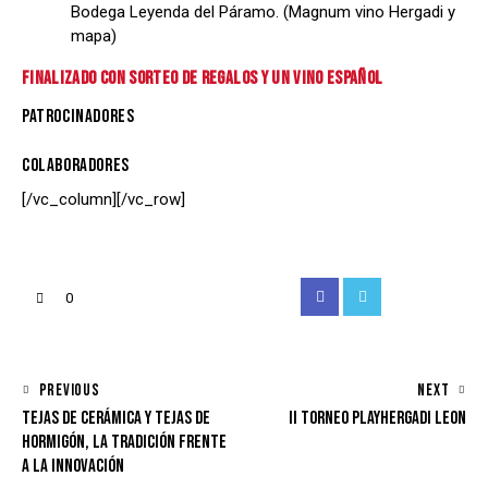
Bodega Leyenda del Páramo. (Magnum vino Hergadi y
mapa)
FINALIZADO CON SORTEO DE REGALOS Y UN VINO ESPAÑOL
PATROCINADORES
COLABORADORES
[/vc_column][/vc_row]
Facebook
Twitter
Instagram
Email
0
NAVEGACIÓN
PREVIOUS
NEXT
TEJAS DE CERÁMICA Y TEJAS DE
II TORNEO PLAYHERGADI LEON
DE
HORMIGÓN, LA TRADICIÓN FRENTE
ENTRADAS
A LA INNOVACIÓN