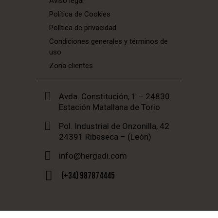
Aviso legal
Política de Cookies
Política de privacidad
Condiciones generales y términos de
uso
Zona clientes
Avda. Constitución, 1 – 24830
Estación Matallana de Torio
Pol. Industrial de Onzonilla, 42
24391 Ribaseca – (León)
info@hergadi.com
(+34) 987874445