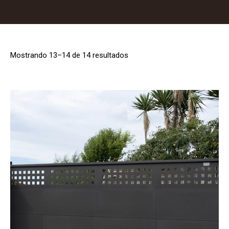
Mostrando 13–14 de 14 resultados
Ordenado
por
los
últimos