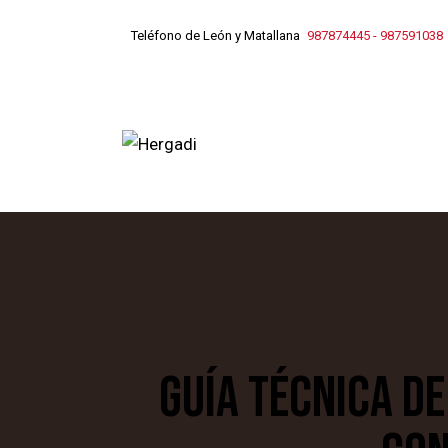
Teléfono de León y Matallana
987874445
-
987591038
GUÍA TÉCNICA D