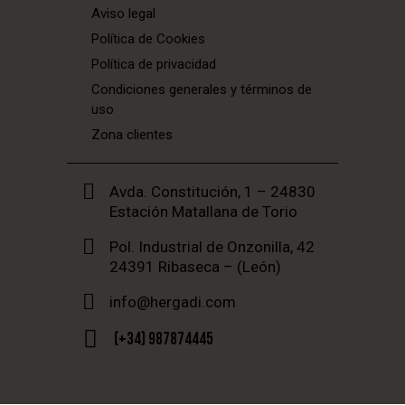
Aviso legal
Política de Cookies
Política de privacidad
Condiciones generales y términos de
uso
Zona clientes
Avda. Constitución, 1 – 24830
Estación Matallana de Torio
Pol. Industrial de Onzonilla, 42
24391 Ribaseca – (León)
info@hergadi.com
(+34) 987874445